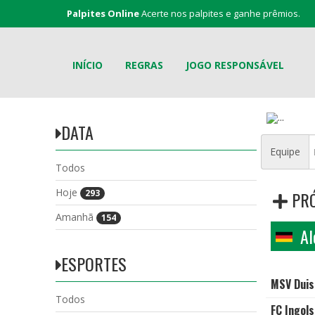
Palpites Online
Acerte nos palpites e ganhe prêmios.
INÍCIO
REGRAS
JOGO RESPONSÁVEL
DATA
Equipe
Todos
Hoje
293
PRÓ
Amanhã
154
Al
ESPORTES
MSV Duis
Todos
FC Ingol