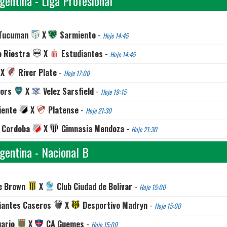
entina - Liga Profesional
 Tucuman
X
Sarmiento
-
Hoje 14:45
o Riestra
X
Estudiantes
-
Hoje 14:45
X
River Plate
-
Hoje 17:00
iors
X
Velez Sarsfield
-
Hoje 19:15
iente
X
Platense
-
Hoje 21:30
o Cordoba
X
Gimnasia Mendoza
-
Hoje 21:30
gentina - Nacional B
e Brown
X
Club Ciudad de Bolivar
-
Hoje 15:00
iantes Caseros
X
Desportivo Madryn
-
Hoje 15:00
ario
X
CA Guemes
-
Hoje 15:00