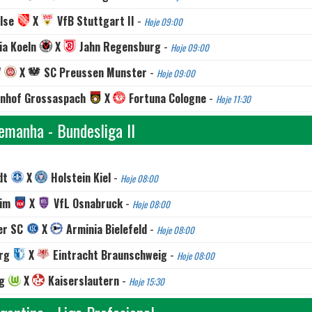
lse
X
VfB Stuttgart II
-
Hoje 09:00
ia Koeln
X
Jahn Regensburg
-
Hoje 09:00
V
X
SC Preussen Munster
-
Hoje 09:00
nhof Grossaspach
X
Fortuna Cologne
-
Hoje 11:30
emanha - Bundesliga II
dt
X
Holstein Kiel
-
Hoje 08:00
im
X
VfL Osnabruck
-
Hoje 08:00
er SC
X
Arminia Bielefeld
-
Hoje 08:00
rg
X
Eintracht Braunschweig
-
Hoje 08:00
g
X
Kaiserslautern
-
Hoje 15:30