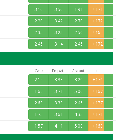
3.10
3.56
1.91
+171
2.20
3.42
2.70
+172
2.35
3.23
2.50
+164
2.45
3.14
2.45
+172
Casa
Empate
Visitante
+
2.15
3.33
3.20
+176
1.62
3.71
5.00
+167
2.63
3.33
2.45
+177
1.75
3.61
4.33
+171
1.57
4.11
5.00
+168