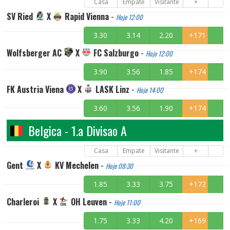
Casa
Empate
Visitante
+
SV Ried
X
Rapid Vienna
-
Hoje 12:00
3.30
3.14
2.20
+171
Wolfsberger AC
X
FC Salzburgo
-
Hoje 12:00
3.90
3.56
1.85
+174
FK Austria Viena
X
LASK Linz
-
Hoje 14:00
3.60
3.56
1.90
+174
Belgica - 1.a Divisao A
Casa
Empate
Visitante
+
Gent
X
KV Mechelen
-
Hoje 08:30
1.85
3.33
3.75
+172
Charleroi
X
OH Leuven
-
Hoje 11:00
1.75
3.33
4.20
+169