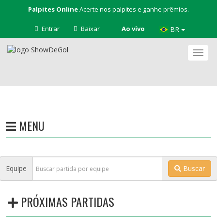
Palpites Online
Acerte nos palpites e ganhe prêmios.
Entrar
Baixar
Ao vivo
BR
Nave
MENU
Equipe
Buscar
PRÓXIMAS PARTIDAS