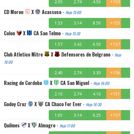
2.05
2.74
4.50
+153
CD Moron
X
Acassuso
-
Hoje 15:00
1.53
3.14
8.50
+155
Colon
X
CA San Telmo
-
Hoje 15:30
1.57
3.42
6.50
+157
Club Atletico Mitre
X
Defensores de Belgrano
-
Hoje
16:00
2.40
2.74
3.30
+156
Racing de Cordoba
X
CA San Miguel
-
Hoje 16:00
2.10
2.74
4.10
+151
Godoy Cruz
X
CA Chaco For Ever
-
Hoje 16:30
1.65
3.14
6.25
+157
Quilmes
X
Almagro
-
Hoje 17:00