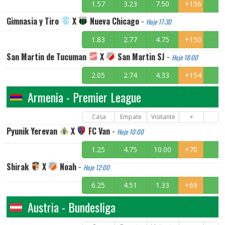
1.57
3.23
7.50
+156
Gimnasia y Tiro
X
Nueva Chicago
-
Hoje 17:30
1.83
2.77
4.75
+150
San Martin de Tucuman
X
San Martin SJ
-
Hoje 18:00
2.05
2.74
4.33
+154
Armenia - Premier League
Casa
Empate
Visitante
+
Pyunik Yerevan
X
FC Van
-
Hoje 10:00
1.25
4.75
10.00
+70
Shirak
X
Noah
-
Hoje 12:00
6.25
4.51
1.33
+69
Austria - Bundesliga