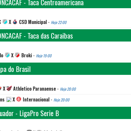
NCACAF - Taca Centroamericana
C
X
CSD Municipal
-
Hoje 22:00
NCACAF - Taca das Caraibas
do
X
Broki
-
Hoje 19:00
pa do Brasil
X
Athletico Paranaense
-
Hoje 20:00
ans
X
Internacional
-
Hoje 20:00
uador - LigaPro Serie B