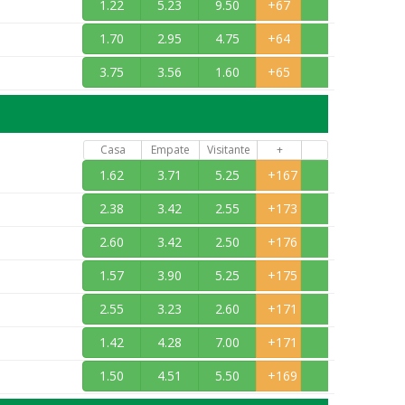
1.22
5.23
9.50
+67
1.70
2.95
4.75
+64
3.75
3.56
1.60
+65
Casa
Empate
Visitante
+
1.62
3.71
5.25
+167
2.38
3.42
2.55
+173
2.60
3.42
2.50
+176
1.57
3.90
5.25
+175
2.55
3.23
2.60
+171
1.42
4.28
7.00
+171
1.50
4.51
5.50
+169