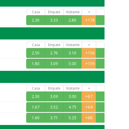
Casa
Empate
Visitante
+
2.30
3.33
2.80
+178
Casa
Empate
Visitante
+
2.50
2.76
3.10
+156
1.80
3.09
5.00
+159
Casa
Empate
Visitante
+
2.30
3.09
3.00
+67
1.67
3.52
4.75
+64
1.60
3.71
5.25
+68