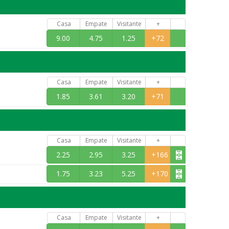
Casa
Empate
Visitante
+
9.00
4.75
1.25
+72
Casa
Empate
Visitante
+
1.85
3.61
3.20
+71
Casa
Empate
Visitante
+
2.25
2.95
3.25
+166
1.75
3.23
5.25
+170
Casa
Empate
Visitante
+