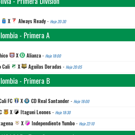
ivia - Primera Division
X
Always Ready
-
Hoje 20:30
lombia - Primera A
hico
X
Alianza
-
Hoje 18:00
 Cali
X
Aguilas Doradas
-
Hoje 20:05
lombia - Primera B
Cali FC
X
CD Real Santander
-
Hoje 18:00
C
X
Itaguei Leones
-
Hoje 18:30
tagena
X
Independiente Yumbo
-
Hoje 22:10