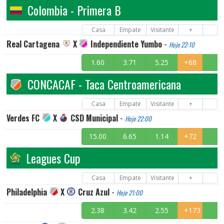
Colombia - Primera B
Casa
Empate
Visitante
+
Real Cartagena
X
Independiente Yumbo
-
Hoje 22:10
1.60
3.71
5.25
+68
CONCACAF - Taca Centroamericana
Casa
Empate
Visitante
+
Verdes FC
X
CSD Municipal
-
Hoje 22:00
15.00
6.65
1.14
+72
Leagues Cup
Casa
Empate
Visitante
+
Philadelphia
X
Cruz Azul
-
Hoje 21:00
2.38
3.42
2.55
+173