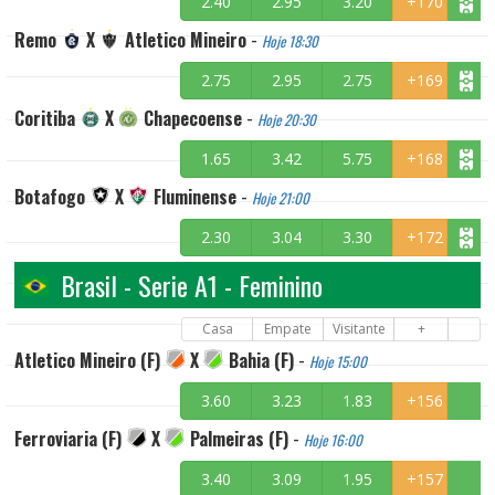
2.40
2.95
3.20
+170
Remo
X
Atletico Mineiro
-
Hoje 18:30
2.75
2.95
2.75
+169
Coritiba
X
Chapecoense
-
Hoje 20:30
1.65
3.42
5.75
+168
Botafogo
X
Fluminense
-
Hoje 21:00
2.30
3.04
3.30
+172
Brasil - Serie A1 - Feminino
Casa
Empate
Visitante
+
Atletico Mineiro (F)
X
Bahia (F)
-
Hoje 15:00
3.60
3.23
1.83
+156
Ferroviaria (F)
X
Palmeiras (F)
-
Hoje 16:00
3.40
3.09
1.95
+157