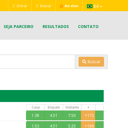
es e ganhe prêmios.
Entrar
Baixar
Ao vivo
BR
SEJA PARCEIRO
RESULTADOS
CONTATO
Buscar
Casa
Empate
Visitante
+
1.38
4.51
7.50
+172
1.53
4.51
5.25
+169