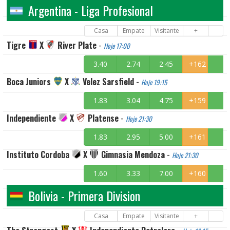
Argentina - Liga Profesional
Casa
Empate
Visitante
+
Tigre
X
River Plate
-
Hoje 17:00
3.40
2.74
2.45
+162
Boca Juniors
X
Velez Sarsfield
-
Hoje 19:15
1.83
3.04
4.75
+159
Independiente
X
Platense
-
Hoje 21:30
1.83
2.95
5.00
+161
Instituto Cordoba
X
Gimnasia Mendoza
-
Hoje 21:30
1.60
3.33
7.00
+160
Bolivia - Primera Division
Casa
Empate
Visitante
+