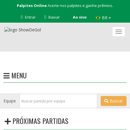
Palpites Online
Acerte nos palpites e ganhe prêmios.
Entrar
Baixar
Ao vivo
BR
Nave
MENU
Equipe
Buscar
PRÓXIMAS PARTIDAS